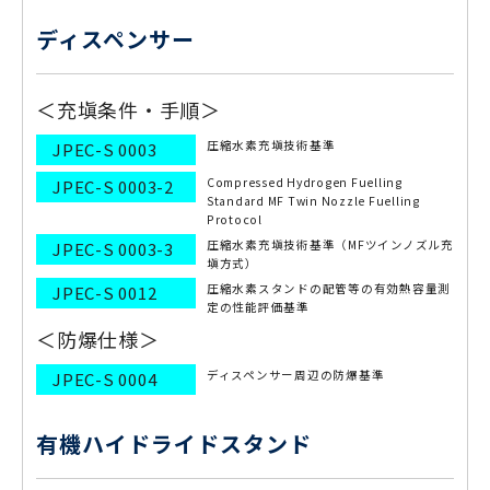
ディスペンサー
＜充塡条件・手順＞
圧縮水素充塡技術基準
JPEC-S 0003
Compressed Hydrogen Fuelling
JPEC-S 0003-2
Standard MF Twin Nozzle Fuelling
Protocol
圧縮水素充塡技術基準（MFツインノズル充
JPEC-S 0003-3
塡方式）
圧縮水素スタンドの配管等の有効熱容量測
JPEC-S 0012
定の性能評価基準
＜防爆仕様＞
ディスペンサー周辺の防爆基準
JPEC-S 0004
有機ハイドライドスタンド