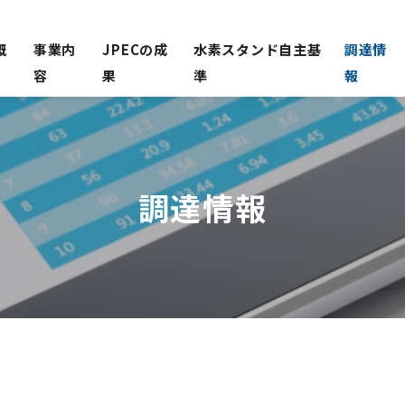
概
事業内
JPECの成
水素スタンド自主基
調達情
容
果
準
報
調達情報