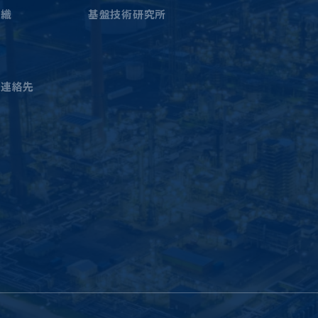
組織
基盤技術研究所
簿
員
と連絡先
料