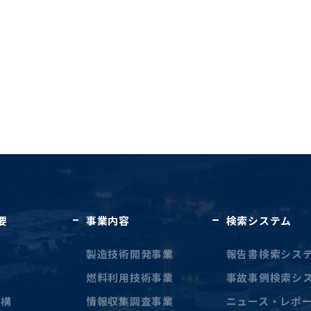
要
事業内容
検索システム
に
製造技術開発事業
報告書検索シス
燃料利用技術事業
事故事例検索シ
機構
情報収集調査事業
ニュース・レポ