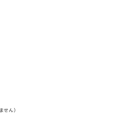
。
ません）