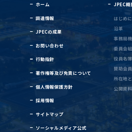
ホーム
JPEC概
調達情報
はじめ
沿革
JPECの成果
事務局
お問い合わせ
委員会
役員名
行動指針
賛助会
著作権等及び免責について
所在地
個人情報保護方針
公開資
採用情報
サイトマップ
ソーシャルメディア公式