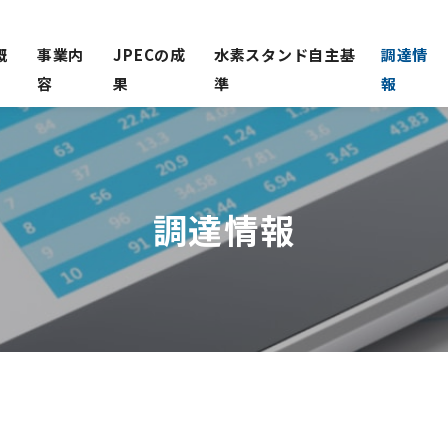
概
事業内
JPECの成
水素スタンド自主基
調達情
容
果
準
報
調達情報