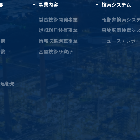
要
事業内容
検索システム
に
製造技術開発事業
報告書検索シス
燃料利用技術事業
事故事例検索シ
機構
情報収集調査事業
ニュース・レポ
組織
基盤技術研究所
簿
員
と連絡先
料