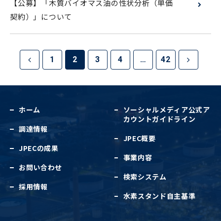
【公募】「木質バイオマス油の性状分析（単価
契約）」について
1
2
3
4
…
42
ホーム
ソーシャルメディア公式
ア
カウントガイドライン
調達情報
JPEC概要
JPECの成果
事業内容
お問い合わせ
検索システム
採用情報
水素スタンド自主基準