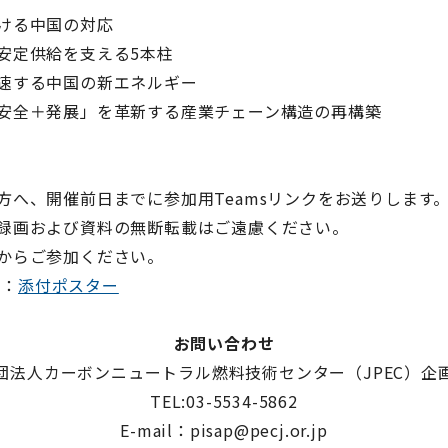
おける中国の対応
ー安定供給を支える5本柱
加速する中国の新エネルギー
「安全＋発展」を革新する産業チェーン構造の再構築
た方へ、開催前日までに参加用Teamsリンクをお送りします
・録画および資料の無断転載はご遠慮ください。
境からご参加ください。
細：
添付ポスター
お問い合わせ
団法人カーボンニュートラル燃料技術センター（JPEC）企
TEL:03-5534-5862
E-mail：pisap@pecj.or.jp