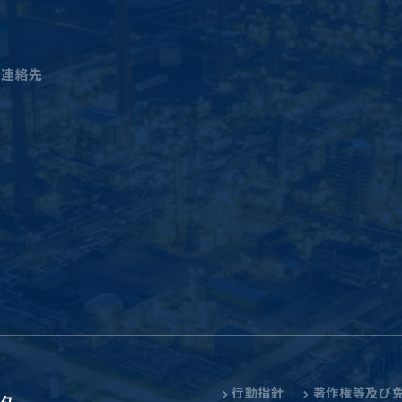
簿
員
と連絡先
料
行動指針
著作権等及び