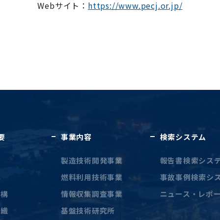
Webサイト：
https://www.pecj.or.jp/
要
事業内容
検索システム
に
製造技術開発事業
報告書検索シス
燃料利用技術事業
事故事例検索シ
機構
情報収集調査事業
ニュース・レポ
組織
基盤技術研究所