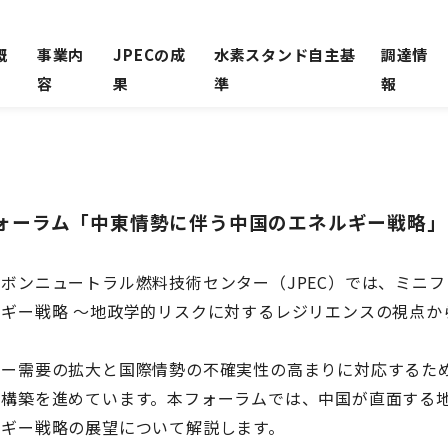
概
事業内
JPECの成
水素スタンド自主基
調達情
容
果
準
報
フォーラム「中東情勢に伴う中国のエネルギー戦略
ンニュートラル燃料技術センター（JPEC）では、ミニフ
ギー戦略 ～地政学的リスクに対するレジリエンスの視点か
ー需要の拡大と国際情勢の不確実性の高まりに対応するた
の構築を進めています。本フォーラムでは、中国が直面する
ルギー戦略の展望について解説します。